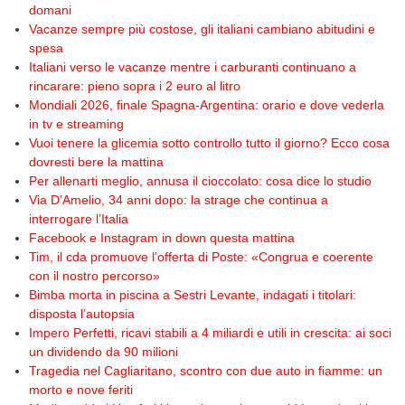
domani
Vacanze sempre più costose, gli italiani cambiano abitudini e
spesa
Italiani verso le vacanze mentre i carburanti continuano a
rincarare: pieno sopra i 2 euro al litro
Mondiali 2026, finale Spagna-Argentina: orario e dove vederla
in tv e streaming
Vuoi tenere la glicemia sotto controllo tutto il giorno? Ecco cosa
dovresti bere la mattina
Per allenarti meglio, annusa il cioccolato: cosa dice lo studio
Via D’Amelio, 34 anni dopo: la strage che continua a
interrogare l’Italia
Facebook e Instagram in down questa mattina
Tim, il cda promuove l’offerta di Poste: «Congrua e coerente
con il nostro percorso»
Bimba morta in piscina a Sestri Levante, indagati i titolari:
disposta l’autopsia
Impero Perfetti, ricavi stabili a 4 miliardi e utili in crescita: ai soci
un dividendo da 90 milioni
Tragedia nel Cagliaritano, scontro con due auto in fiamme: un
morto e nove feriti