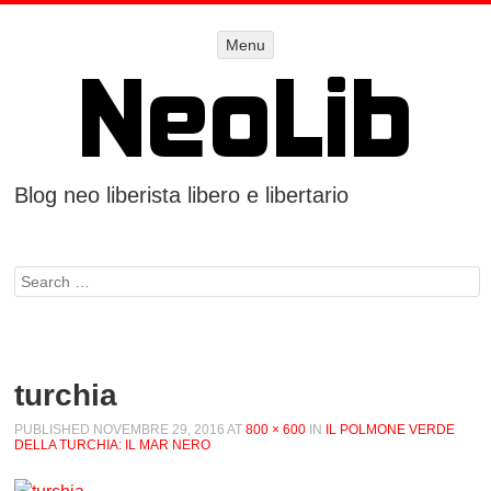
Menu
Menu
SKIP TO
CONTENT
Blog neo liberista libero e libertario
Search
turchia
PUBLISHED
NOVEMBRE 29, 2016
AT
800 × 600
IN
IL POLMONE VERDE
DELLA TURCHIA: IL MAR NERO