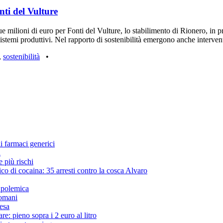
nti del Vulture
 milioni di euro per Fonti del Vulture, lo stabilimento di Rionero, in p
stemi produttivi. Nel rapporto di sostenibilità emergono anche intervent
,
sostenibilità
•
i farmaci generici
i
 più rischi
ico di cocaina: 35 arresti contro la cosca Alvaro
 polemica
domani
pesa
re: pieno sopra i 2 euro al litro