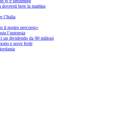
in tv e streaming
a dovresti bere la mattina
 l’Italia
n il nostro percorso»
osta l’autopsia
 soci un dividendo da 90 milioni
orto e nove feriti
Giordania