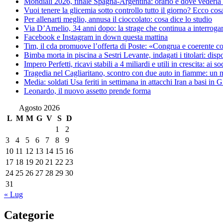
Mondiali 2026, finale Spagna-Argentina: orario e dove vederla 
Vuoi tenere la glicemia sotto controllo tutto il giorno? Ecco cos
Per allenarti meglio, annusa il cioccolato: cosa dice lo studio
Via D’Amelio, 34 anni dopo: la strage che continua a interrogare
Facebook e Instagram in down questa mattina
Tim, il cda promuove l’offerta di Poste: «Congrua e coerente co
Bimba morta in piscina a Sestri Levante, indagati i titolari: disp
Impero Perfetti, ricavi stabili a 4 miliardi e utili in crescita: ai
Tragedia nel Cagliaritano, scontro con due auto in fiamme: un m
Media: soldati Usa feriti in settimana in attacchi Iran a basi in 
Leonardo, il nuovo assetto prende forma
Agosto 2026
L
M
M
G
V
S
D
1
2
3
4
5
6
7
8
9
10
11
12
13
14
15
16
17
18
19
20
21
22
23
24
25
26
27
28
29
30
31
« Lug
Categorie