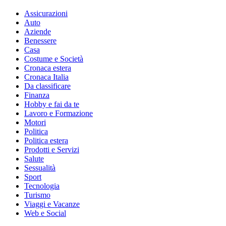
Assicurazioni
Auto
Aziende
Benessere
Casa
Costume e Società
Cronaca estera
Cronaca Italia
Da classificare
Finanza
Hobby e fai da te
Lavoro e Formazione
Motori
Politica
Politica estera
Prodotti e Servizi
Salute
Sessualità
Sport
Tecnologia
Turismo
Viaggi e Vacanze
Web e Social