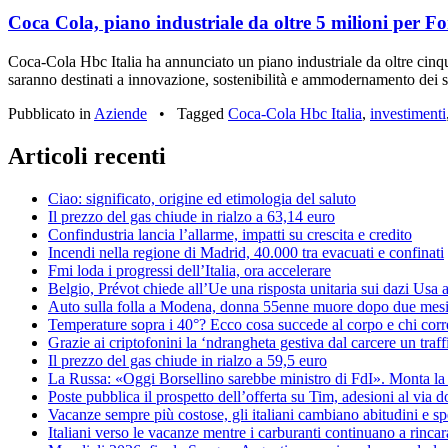
Coca Cola, piano industriale da oltre 5 milioni per Fo
Coca-Cola Hbc Italia ha annunciato un piano industriale da oltre cinque
saranno destinati a innovazione, sostenibilità e ammodernamento dei si
Pubblicato in
Aziende
•
Tagged
Coca-Cola Hbc Italia
,
investimenti
Articoli recenti
Ciao: significato, origine ed etimologia del saluto
Il prezzo del gas chiude in rialzo a 63,14 euro
Confindustria lancia l’allarme, impatti su crescita e credito
Incendi nella regione di Madrid, 40.000 tra evacuati e confinati
Fmi loda i progressi dell’Italia, ora accelerare
Belgio, Prévot chiede all’Ue una risposta unitaria sui dazi Usa a
Auto sulla folla a Modena, donna 55enne muore dopo due mes
Temperature sopra i 40°? Ecco cosa succede al corpo e chi corre
Grazie ai criptofonini la ‘ndrangheta gestiva dal carcere un traff
Il prezzo del gas chiude in rialzo a 59,5 euro
La Russa: «Oggi Borsellino sarebbe ministro di FdI». Monta la
Poste pubblica il prospetto dell’offerta su Tim, adesioni al via 
Vacanze sempre più costose, gli italiani cambiano abitudini e s
Italiani verso le vacanze mentre i carburanti continuano a rincara