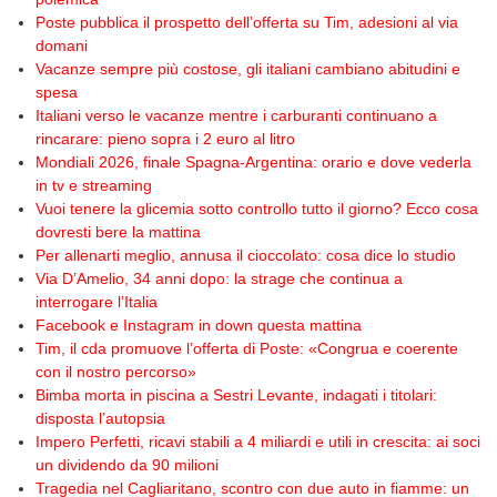
Poste pubblica il prospetto dell’offerta su Tim, adesioni al via
domani
Vacanze sempre più costose, gli italiani cambiano abitudini e
spesa
Italiani verso le vacanze mentre i carburanti continuano a
rincarare: pieno sopra i 2 euro al litro
Mondiali 2026, finale Spagna-Argentina: orario e dove vederla
in tv e streaming
Vuoi tenere la glicemia sotto controllo tutto il giorno? Ecco cosa
dovresti bere la mattina
Per allenarti meglio, annusa il cioccolato: cosa dice lo studio
Via D’Amelio, 34 anni dopo: la strage che continua a
interrogare l’Italia
Facebook e Instagram in down questa mattina
Tim, il cda promuove l’offerta di Poste: «Congrua e coerente
con il nostro percorso»
Bimba morta in piscina a Sestri Levante, indagati i titolari:
disposta l’autopsia
Impero Perfetti, ricavi stabili a 4 miliardi e utili in crescita: ai soci
un dividendo da 90 milioni
Tragedia nel Cagliaritano, scontro con due auto in fiamme: un