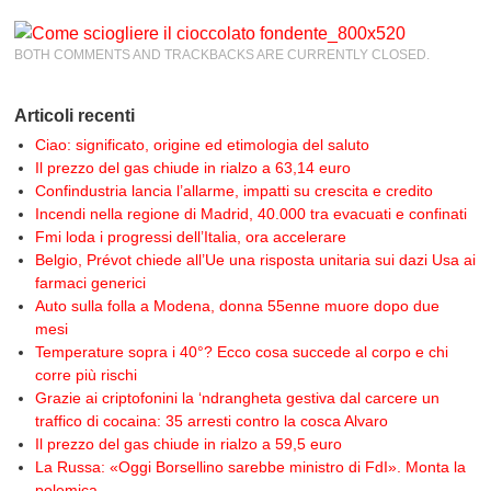
BOTH COMMENTS AND TRACKBACKS ARE CURRENTLY CLOSED.
Articoli recenti
Ciao: significato, origine ed etimologia del saluto
Il prezzo del gas chiude in rialzo a 63,14 euro
Confindustria lancia l’allarme, impatti su crescita e credito
Incendi nella regione di Madrid, 40.000 tra evacuati e confinati
Fmi loda i progressi dell’Italia, ora accelerare
Belgio, Prévot chiede all’Ue una risposta unitaria sui dazi Usa ai
farmaci generici
Auto sulla folla a Modena, donna 55enne muore dopo due
mesi
Temperature sopra i 40°? Ecco cosa succede al corpo e chi
corre più rischi
Grazie ai criptofonini la ‘ndrangheta gestiva dal carcere un
traffico di cocaina: 35 arresti contro la cosca Alvaro
Il prezzo del gas chiude in rialzo a 59,5 euro
La Russa: «Oggi Borsellino sarebbe ministro di FdI». Monta la
polemica