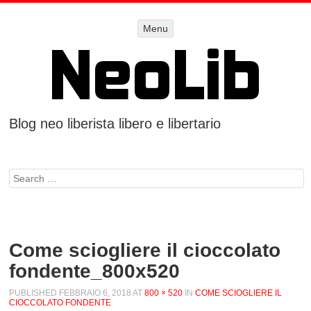
Menu
Menu
SKIP TO
CONTENT
Blog neo liberista libero e libertario
Search
Come sciogliere il cioccolato
fondente_800x520
PUBLISHED
FEBBRAIO 6, 2018
AT
800 × 520
IN
COME SCIOGLIERE IL
CIOCCOLATO FONDENTE