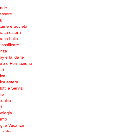
o
ende
essere
a
tume e Società
naca estera
aca Italia
lassificare
anza
y e fai da te
oro e Formazione
ri
tica
tica estera
otti e Servizi
te
ualità
t
ologia
ismo
gi e Vacanze
 e Social