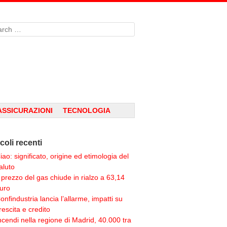
rch
ASSICURAZIONI
TECNOLOGIA
icoli recenti
iao: significato, origine ed etimologia del
aluto
l prezzo del gas chiude in rialzo a 63,14
uro
onfindustria lancia l’allarme, impatti su
rescita e credito
ncendi nella regione di Madrid, 40.000 tra