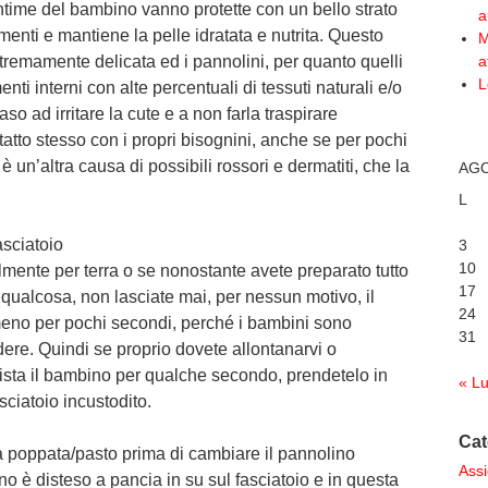
intime del bambino vanno protette con un bello strato
a
enti e mantiene la pelle idratata e nutrita. Questo
M
tremamente delicata ed i pannolini, per quanto quelli
a
L
nti interni con alte percentuali di tessuti naturali e/o
aso ad irritare la cute e a non farla traspirare
tatto stesso con i propri bisognini, anche se per pochi
 è un’altra causa di possibili rossori e dermatiti, che la
AGO
L
asciatoio
3
10
mente per terra o se nonostante avete preparato tutto
17
ualcosa, non lasciate mai, per nessun motivo, il
24
eno per pochi secondi, perché i bambini sono
31
dere. Quindi se proprio dovete allontanarvi o
vista il bambino per qualche secondo, prendetelo in
« L
sciatoio incustodito.
Cat
ma poppata/pasto prima di cambiare il pannolino
Assi
o è disteso a pancia in su sul fasciatoio e in questa