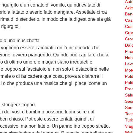
Aut
rigurgito o un conato di vomito, quindi evitate di
Azi
lo allattato o averlo fatto mangiare. Aspettate circa
Ben
prima di distenderlo, in modo che la digestione sia già
Cas
rigurgito.
Cos
Cro
Cron
no o una musichetta
Da c
he vogliono essere cambiati con l’unico modo che
Fin
nzione, ovvero piangendo. Quindi, può capitare che al
Hobb
 di ottimo umore e magari siano irrequieti e
Lav
 troppo sul fasciatoio e, non solo ti ostacolino nelle
Moto
male o di far cadere qualcosa, prova a distrarre il
Poli
Poli
si o che produca una musica che gli piace, come un
Prod
Salu
Sess
 stringere troppo
Spor
eci del vostro bambino possono fuoriuscire dal
Tecn
en chiuso. Potreste essere tentati, quindi, di
Tur
cessivo, ma non fatelo. Un pannolino troppo stretto,
Viag
Web