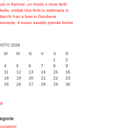
uto in fiamme: un morto e nove feriti
edia: soldati Usa feriti in settimana in
ttacchi Iran a basi in Giordania
eonardo, il nuovo assetto prende forma
STO 2026
M
M
G
V
S
D
1
2
4
5
6
7
8
9
11
12
13
14
15
16
18
19
20
21
22
23
25
26
27
28
29
30
ug
egorie
curazioni