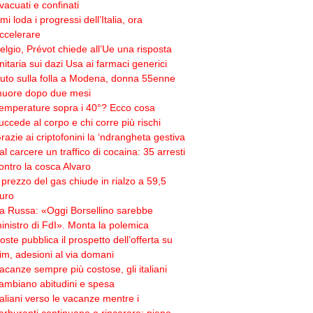
vacuati e confinati
mi loda i progressi dell’Italia, ora
ccelerare
elgio, Prévot chiede all’Ue una risposta
nitaria sui dazi Usa ai farmaci generici
uto sulla folla a Modena, donna 55enne
uore dopo due mesi
emperature sopra i 40°? Ecco cosa
uccede al corpo e chi corre più rischi
razie ai criptofonini la ‘ndrangheta gestiva
al carcere un traffico di cocaina: 35 arresti
ontro la cosca Alvaro
l prezzo del gas chiude in rialzo a 59,5
uro
a Russa: «Oggi Borsellino sarebbe
inistro di FdI». Monta la polemica
oste pubblica il prospetto dell’offerta su
im, adesioni al via domani
acanze sempre più costose, gli italiani
ambiano abitudini e spesa
taliani verso le vacanze mentre i