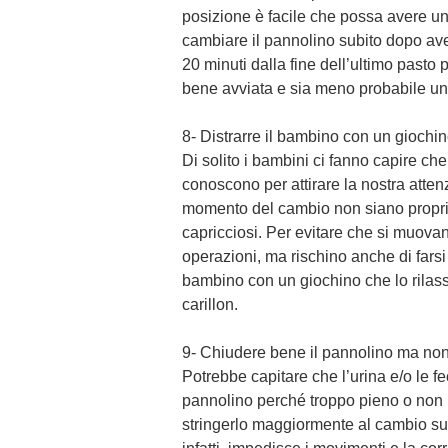
posizione è facile che possa avere un 
cambiare il pannolino subito dopo aver
20 minuti dalla fine dell’ultimo pasto 
bene avviata e sia meno probabile un 
8- Distrarre il bambino con un giochi
Di solito i bambini ci fanno capire c
conoscono per attirare la nostra atte
momento del cambio non siano proprio
capricciosi. Per evitare che si muovano
operazioni, ma rischino anche di farsi 
bambino con un giochino che lo rilas
carillon.
9- Chiudere bene il pannolino ma non
Potrebbe capitare che l’urina e/o le f
pannolino perché troppo pieno o non b
stringerlo maggiormente al cambio suc