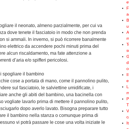
e
F
a
B
gliare il neonato, almeno parzialmente, per cui va
u
anza dove tenete il fasciatoio in modo che non prenda
A
m
non si ammali. In inverno, si può ricorrere banalmente
T
ino elettrico da accendere pochi minuti prima del
s
ere alcun riscaldamento, ma fate attenzione a
G
rrenti d’aria e/o spifferi pericolosi.
d
c
di spogliare il bambino
I
chie cose a portata di mano, come il pannolino pulito,
e
L
ere sul fasciatoio, le salviettine umidificate, i
m
biare anche gli abiti del bambino, una bacinella con
P
 vogliate lavarlo prima di mettere il pannolino pulito,
T
asciugarlo dopo averlo lavato. Bisogna preparare tutto
V
rtare il bambino nella stanza o comunque prima di
c
 nessuno vi potrà passare le cose una volta iniziate le
I