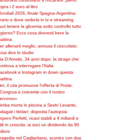
arburanti continuano a rincarare: pieno
opra i 2 euro al litro
ondiali 2026, finale Spagna-Argentina:
rario e dove vederla in tv e streaming
uoi tenere la glicemia sotto controllo tutto
l giorno? Ecco cosa dovresti bere la
attina
er allenarti meglio, annusa il cioccolato:
osa dice lo studio
ia D’Amelio, 34 anni dopo: la strage che
ontinua a interrogare l’Italia
acebook e Instagram in down questa
attina
im, il cda promuove l’offerta di Poste:
Congrua e coerente con il nostro
ercorso»
imba morta in piscina a Sestri Levante,
ndagati i titolari: disposta l’autopsia
mpero Perfetti, ricavi stabili a 4 miliardi e
tili in crescita: ai soci un dividendo da 90
ilioni
ragedia nel Cagliaritano, scontro con due