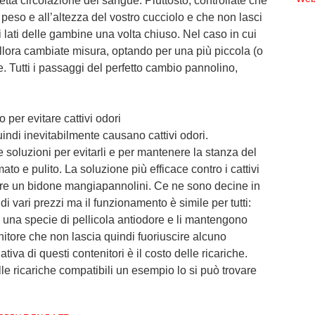
retta circolazione del sangue. Piuttosto, controllate che
 peso e all’altezza del vostro cucciolo e che non lasci
i lati delle gambine una volta chiuso. Nel caso in cui
allora cambiate misura, optando per una più piccola (o
. Tutti i passaggi del perfetto cambio pannolino,
 per evitare cattivi odori
uindi inevitabilmente causano cattivi odori.
 soluzioni per evitarli e per mantenere la stanza del
 e pulito. La soluzione più efficace contro i cattivi
tare un bidone mangiapannolini. Ce ne sono decine in
di vari prezzi ma il funzionamento è simile per tutti:
n una specie di pellicola antiodore e li mantengono
itore che non lascia quindi fuoriuscire alcuno
va di questi contenitori è il costo delle ricariche.
elle ricariche compatibili un esempio lo si può trovare