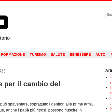
Sea
tario
 FORMAZIONE
TURISMO
SALUTE
BENESSERE
AUTO
Art
C
e per il cambio del
s
I
e
C
c
ò spaventare, soprattutto i genitori alle prime armi,
I
, anche i papà più ritrosi, possono riuscire in