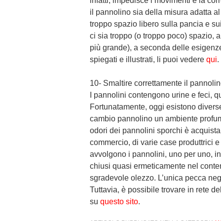
infatti, impedisce i movimenti e la cor
il pannolino sia della misura adatta al
troppo spazio libero sulla pancia e su
ci sia troppo (o troppo poco) spazio, 
più grande), a seconda delle esigenze
spiegati e illustrati, li puoi vedere
qui
.
10- Smaltire correttamente il pannolino
I pannolini contengono urine e feci, q
Fortunatamente, oggi esistono diverse
cambio pannolino un ambiente profumato
odori dei pannolini sporchi è acquis
commercio, di varie case produttrici e 
avvolgono i pannolini, uno per uno, i
chiusi quasi ermeticamente nel conten
sgradevole olezzo. L’unica pecca negati
Tuttavia, è possibile trovare in rete d
su
questo sito
.