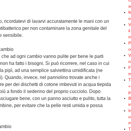
c
s
M
o
o, ricordatevi di lavarvi accuratamente le mani con un
V
ibatterico per non contaminare la zona genitale del
i
e sensibile.
m
P
 cambio
c
V
 che ad ogni cambio vanno pulite per bene le parti
c
n ha fatto i bisogni. Si può ricorrere, nel caso in cui
F
lla pipì, ad una semplice salviettina umidificata (ne
m
ti). Quando, invece, nel pannolino trovate anche i
T
re per dei dischetti di cotone imbevuti in acqua tiepida
«
più a fondo il sederino del proprio cucciolo. Dopo
p
asciugare bene, con un panno asciutto e pulito, tutta la
B
i
mbine, per evitare che la pelle resti umida e possa
I
u
m
cambio
T