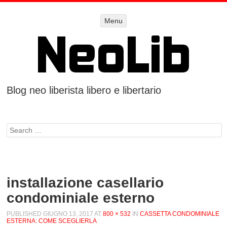
Menu
Menu
SKIP TO
CONTENT
Blog neo liberista libero e libertario
Search
installazione casellario
condominiale esterno
PUBLISHED
GIUGNO 13, 2017
AT
800 × 532
IN
CASSETTA CONDOMINIALE
ESTERNA: COME SCEGLIERLA