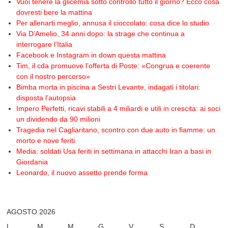
Vuoi tenere la glicemia sotto controllo tutto il giorno? Ecco cosa
dovresti bere la mattina
Per allenarti meglio, annusa il cioccolato: cosa dice lo studio
Via D’Amelio, 34 anni dopo: la strage che continua a
interrogare l’Italia
Facebook e Instagram in down questa mattina
Tim, il cda promuove l’offerta di Poste: «Congrua e coerente
con il nostro percorso»
Bimba morta in piscina a Sestri Levante, indagati i titolari:
disposta l’autopsia
Impero Perfetti, ricavi stabili a 4 miliardi e utili in crescita: ai soci
un dividendo da 90 milioni
Tragedia nel Cagliaritano, scontro con due auto in fiamme: un
morto e nove feriti
Media: soldati Usa feriti in settimana in attacchi Iran a basi in
Giordania
Leonardo, il nuovo assetto prende forma
AGOSTO 2026
L
M
M
G
V
S
D