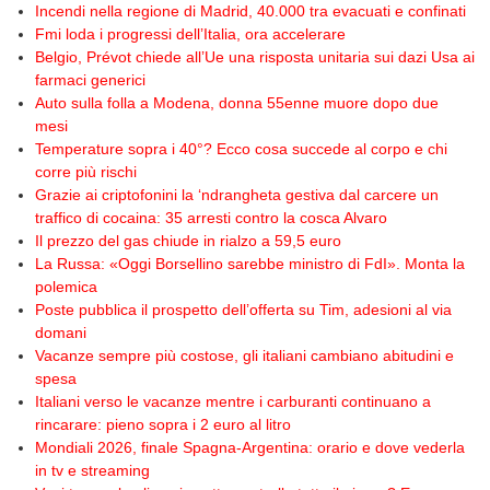
Incendi nella regione di Madrid, 40.000 tra evacuati e confinati
Fmi loda i progressi dell’Italia, ora accelerare
Belgio, Prévot chiede all’Ue una risposta unitaria sui dazi Usa ai
farmaci generici
Auto sulla folla a Modena, donna 55enne muore dopo due
mesi
Temperature sopra i 40°? Ecco cosa succede al corpo e chi
corre più rischi
Grazie ai criptofonini la ‘ndrangheta gestiva dal carcere un
traffico di cocaina: 35 arresti contro la cosca Alvaro
Il prezzo del gas chiude in rialzo a 59,5 euro
La Russa: «Oggi Borsellino sarebbe ministro di FdI». Monta la
polemica
Poste pubblica il prospetto dell’offerta su Tim, adesioni al via
domani
Vacanze sempre più costose, gli italiani cambiano abitudini e
spesa
Italiani verso le vacanze mentre i carburanti continuano a
rincarare: pieno sopra i 2 euro al litro
Mondiali 2026, finale Spagna-Argentina: orario e dove vederla
in tv e streaming