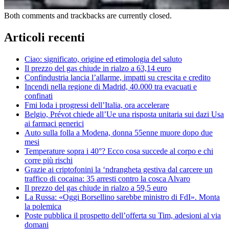
Both comments and trackbacks are currently closed.
Articoli recenti
Ciao: significato, origine ed etimologia del saluto
Il prezzo del gas chiude in rialzo a 63,14 euro
Confindustria lancia l’allarme, impatti su crescita e credito
Incendi nella regione di Madrid, 40.000 tra evacuati e
confinati
Fmi loda i progressi dell’Italia, ora accelerare
Belgio, Prévot chiede all’Ue una risposta unitaria sui dazi Usa
ai farmaci generici
Auto sulla folla a Modena, donna 55enne muore dopo due
mesi
Temperature sopra i 40°? Ecco cosa succede al corpo e chi
corre più rischi
Grazie ai criptofonini la ‘ndrangheta gestiva dal carcere un
traffico di cocaina: 35 arresti contro la cosca Alvaro
Il prezzo del gas chiude in rialzo a 59,5 euro
La Russa: «Oggi Borsellino sarebbe ministro di FdI». Monta
la polemica
Poste pubblica il prospetto dell’offerta su Tim, adesioni al via
domani