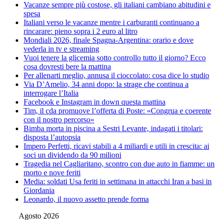
Vacanze sempre più costose, gli italiani cambiano abitudini e
spesa
Italiani verso le vacanze mentre i carburanti continuano a
rincarare: pieno sopra i 2 euro al litro
Mondiali 2026, finale Spagna-Argentina: orario e dove
vederla in tv e streaming
Vuoi tenere la glicemia sotto controllo tutto il giorno? Ecco
cosa dovresti bere la mattina
Per allenarti meglio, annusa il cioccolato: cosa dice lo studio
Via D’Amelio, 34 anni dopo: la strage che continua a
interrogare l’Italia
Facebook e Instagram in down questa mattina
Tim, il cda promuove l’offerta di Poste: «Congrua e coerente
con il nostro percorso»
Bimba morta in piscina a Sestri Levante, indagati i titolari:
disposta l’autopsia
Impero Perfetti, ricavi stabili a 4 miliardi e utili in crescita: ai
soci un dividendo da 90 milioni
Tragedia nel Cagliaritano, scontro con due auto in fiamme: un
morto e nove feriti
Media: soldati Usa feriti in settimana in attacchi Iran a basi in
Giordania
Leonardo, il nuovo assetto prende forma
Agosto 2026