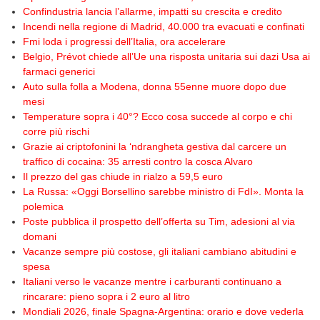
Confindustria lancia l’allarme, impatti su crescita e credito
Incendi nella regione di Madrid, 40.000 tra evacuati e confinati
Fmi loda i progressi dell’Italia, ora accelerare
Belgio, Prévot chiede all’Ue una risposta unitaria sui dazi Usa ai
farmaci generici
Auto sulla folla a Modena, donna 55enne muore dopo due
mesi
Temperature sopra i 40°? Ecco cosa succede al corpo e chi
corre più rischi
Grazie ai criptofonini la ‘ndrangheta gestiva dal carcere un
traffico di cocaina: 35 arresti contro la cosca Alvaro
Il prezzo del gas chiude in rialzo a 59,5 euro
La Russa: «Oggi Borsellino sarebbe ministro di FdI». Monta la
polemica
Poste pubblica il prospetto dell’offerta su Tim, adesioni al via
domani
Vacanze sempre più costose, gli italiani cambiano abitudini e
spesa
Italiani verso le vacanze mentre i carburanti continuano a
rincarare: pieno sopra i 2 euro al litro
Mondiali 2026, finale Spagna-Argentina: orario e dove vederla