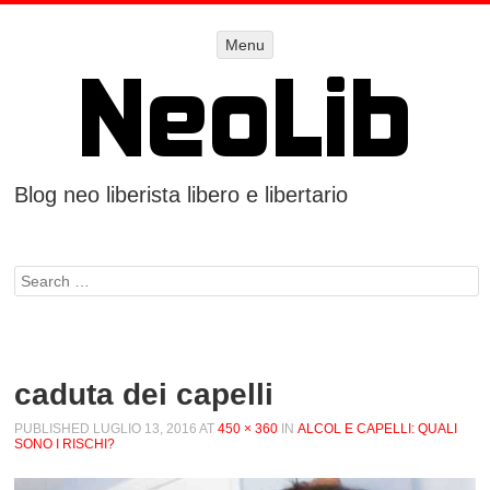
Menu
Menu
SKIP TO
CONTENT
Blog neo liberista libero e libertario
Search
caduta dei capelli
PUBLISHED
LUGLIO 13, 2016
AT
450 × 360
IN
ALCOL E CAPELLI: QUALI
SONO I RISCHI?