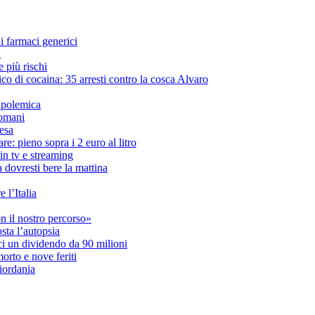
i farmaci generici
i
 più rischi
ico di cocaina: 35 arresti contro la cosca Alvaro
 polemica
domani
pesa
re: pieno sopra i 2 euro al litro
in tv e streaming
a dovresti bere la mattina
 l’Italia
n il nostro percorso»
osta l’autopsia
 soci un dividendo da 90 milioni
orto e nove feriti
Giordania