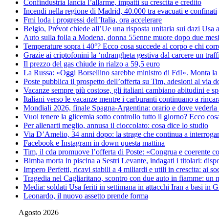
Confindustria lancia l’allarme, impatti su crescita e credito
Incendi nella regione di Madrid, 40.000 tra evacuati e confinati
Fmi loda i progressi dell’Italia, ora accelerare
Belgio, Prévot chiede all’Ue una risposta unitaria sui dazi Usa a
Auto sulla folla a Modena, donna 55enne muore dopo due mes
Temperature sopra i 40°? Ecco cosa succede al corpo e chi corre
Grazie ai criptofonini la ‘ndrangheta gestiva dal carcere un traff
Il prezzo del gas chiude in rialzo a 59,5 euro
La Russa: «Oggi Borsellino sarebbe ministro di FdI». Monta la
Poste pubblica il prospetto dell’offerta su Tim, adesioni al via 
Vacanze sempre più costose, gli italiani cambiano abitudini e s
Italiani verso le vacanze mentre i carburanti continuano a rincara
Mondiali 2026, finale Spagna-Argentina: orario e dove vederla 
Vuoi tenere la glicemia sotto controllo tutto il giorno? Ecco cos
Per allenarti meglio, annusa il cioccolato: cosa dice lo studio
Via D’Amelio, 34 anni dopo: la strage che continua a interrogare
Facebook e Instagram in down questa mattina
Tim, il cda promuove l’offerta di Poste: «Congrua e coerente co
Bimba morta in piscina a Sestri Levante, indagati i titolari: disp
Impero Perfetti, ricavi stabili a 4 miliardi e utili in crescita: ai
Tragedia nel Cagliaritano, scontro con due auto in fiamme: un m
Media: soldati Usa feriti in settimana in attacchi Iran a basi in 
Leonardo, il nuovo assetto prende forma
Agosto 2026