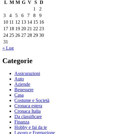
L
M
M
G
V
S
D
1
2
3
4
5
6
7
8
9
10
11
12
13
14
15
16
17
18
19
20
21
22
23
24
25
26
27
28
29
30
31
« Lug
Categorie
Assicurazioni
Auto
Aziende
Benessere
Casa
Costume e Società
Cronaca estera
Cronaca Italia
Da classificare
Finanza
Hobby e fai da te
Lavoro e Formazione