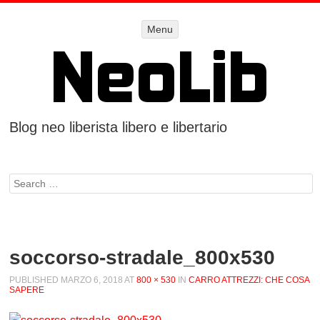
Menu
Menu
SKIP TO
CONTENT
Blog neo liberista libero e libertario
Search
soccorso-stradale_800x530
PUBLISHED
MARZO 6, 2018
AT
800 × 530
IN
CARRO ATTREZZI: CHE COSA
SAPERE