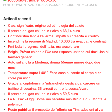
BOTH COMMENTS AND TRACKBACKS ARE CURRENTLY CLOSED.
Articoli recenti
Ciao: significato, origine ed etimologia del saluto
Il prezzo del gas chiude in rialzo a 63,14 euro
Confindustria lancia l’allarme, impatti su crescita e credito
Incendi nella regione di Madrid, 40.000 tra evacuati e confinati
Fmi loda i progressi dell’Italia, ora accelerare
Belgio, Prévot chiede all’Ue una risposta unitaria sui dazi Usa ai
farmaci generici
Auto sulla folla a Modena, donna 55enne muore dopo due
mesi
Temperature sopra i 40°? Ecco cosa succede al corpo e chi
corre più rischi
Grazie ai criptofonini la ‘ndrangheta gestiva dal carcere un
traffico di cocaina: 35 arresti contro la cosca Alvaro
Il prezzo del gas chiude in rialzo a 59,5 euro
La Russa: «Oggi Borsellino sarebbe ministro di FdI». Monta la
polemica
Poste pubblica il prospetto dell’offerta su Tim, adesioni al via