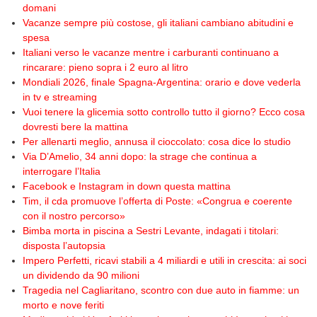
domani
Vacanze sempre più costose, gli italiani cambiano abitudini e
spesa
Italiani verso le vacanze mentre i carburanti continuano a
rincarare: pieno sopra i 2 euro al litro
Mondiali 2026, finale Spagna-Argentina: orario e dove vederla
in tv e streaming
Vuoi tenere la glicemia sotto controllo tutto il giorno? Ecco cosa
dovresti bere la mattina
Per allenarti meglio, annusa il cioccolato: cosa dice lo studio
Via D’Amelio, 34 anni dopo: la strage che continua a
interrogare l’Italia
Facebook e Instagram in down questa mattina
Tim, il cda promuove l’offerta di Poste: «Congrua e coerente
con il nostro percorso»
Bimba morta in piscina a Sestri Levante, indagati i titolari:
disposta l’autopsia
Impero Perfetti, ricavi stabili a 4 miliardi e utili in crescita: ai soci
un dividendo da 90 milioni
Tragedia nel Cagliaritano, scontro con due auto in fiamme: un
morto e nove feriti