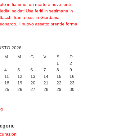
uto in fiamme: un morto e nove feriti
edia: soldati Usa feriti in settimana in
ttacchi Iran a basi in Giordania
eonardo, il nuovo assetto prende forma
STO 2026
M
M
G
V
S
D
1
2
4
5
6
7
8
9
11
12
13
14
15
16
18
19
20
21
22
23
25
26
27
28
29
30
ug
egorie
curazioni