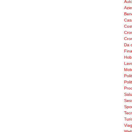
Aut
Azi
Ben
Cas
Cos
Cro
Cron
Da c
Fin
Hobb
Lav
Moto
Poli
Poli
Prod
Salu
Sess
Spor
Tecn
Tur
Viag
Web