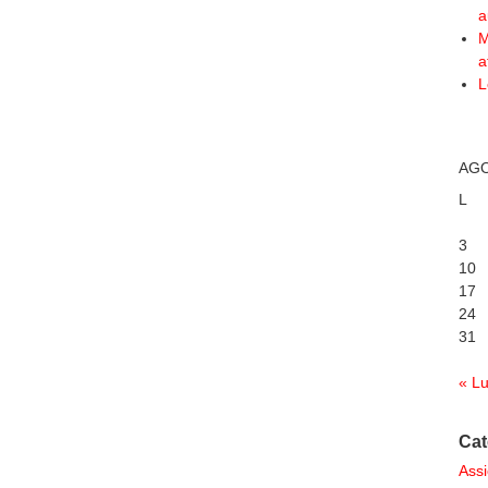
a
M
a
L
AGO
L
3
10
17
24
31
« L
Cat
Assi