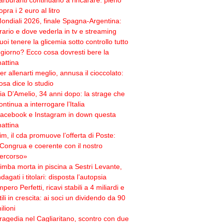
arburanti continuano a rincarare: pieno
opra i 2 euro al litro
ondiali 2026, finale Spagna-Argentina:
rario e dove vederla in tv e streaming
uoi tenere la glicemia sotto controllo tutto
l giorno? Ecco cosa dovresti bere la
attina
er allenarti meglio, annusa il cioccolato:
osa dice lo studio
ia D’Amelio, 34 anni dopo: la strage che
ontinua a interrogare l’Italia
acebook e Instagram in down questa
attina
im, il cda promuove l’offerta di Poste:
Congrua e coerente con il nostro
ercorso»
imba morta in piscina a Sestri Levante,
ndagati i titolari: disposta l’autopsia
mpero Perfetti, ricavi stabili a 4 miliardi e
tili in crescita: ai soci un dividendo da 90
ilioni
ragedia nel Cagliaritano, scontro con due