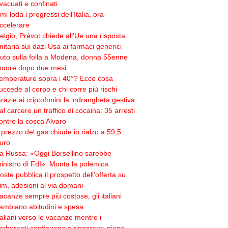
vacuati e confinati
mi loda i progressi dell’Italia, ora
ccelerare
elgio, Prévot chiede all’Ue una risposta
nitaria sui dazi Usa ai farmaci generici
uto sulla folla a Modena, donna 55enne
uore dopo due mesi
emperature sopra i 40°? Ecco cosa
uccede al corpo e chi corre più rischi
razie ai criptofonini la ‘ndrangheta gestiva
al carcere un traffico di cocaina: 35 arresti
ontro la cosca Alvaro
l prezzo del gas chiude in rialzo a 59,5
uro
a Russa: «Oggi Borsellino sarebbe
inistro di FdI». Monta la polemica
oste pubblica il prospetto dell’offerta su
im, adesioni al via domani
acanze sempre più costose, gli italiani
ambiano abitudini e spesa
taliani verso le vacanze mentre i