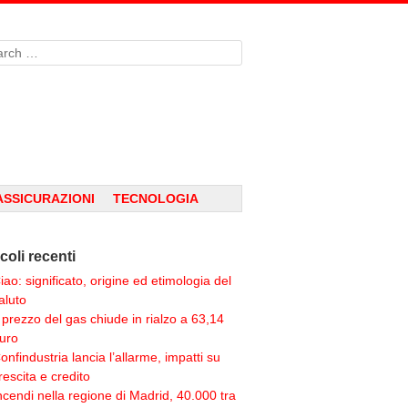
rch
ASSICURAZIONI
TECNOLOGIA
icoli recenti
iao: significato, origine ed etimologia del
aluto
l prezzo del gas chiude in rialzo a 63,14
uro
onfindustria lancia l’allarme, impatti su
rescita e credito
ncendi nella regione di Madrid, 40.000 tra