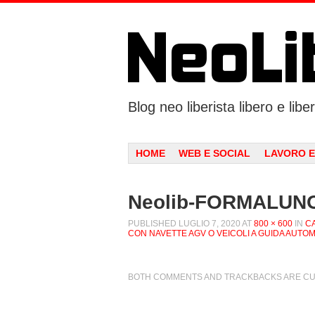
Blog neo liberista libero e liber
Menu
SKIP TO CONTENT
HOME
WEB E SOCIAL
LAVORO E
Neolib-FORMALUN
PUBLISHED
LUGLIO 7, 2020
AT
800 × 600
IN
C
CON NAVETTE AGV O VEICOLI A GUIDA AUTO
BOTH COMMENTS AND TRACKBACKS ARE CU