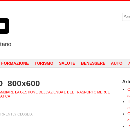
Sea
tario
 FORMAZIONE
TURISMO
SALUTE
BENESSERE
AUTO
O_800x600
Art
C
AMBIARE LA GESTIONE DELL’AZIENDA E DEL TRASPORTO MERCE
s
MATICA
I
e
C
RRENTLY CLOSED.
c
I