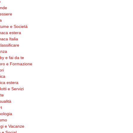
o
ende
essere
a
tume e Società
naca estera
aca Italia
lassificare
anza
y e fai da te
oro e Formazione
ri
tica
tica estera
otti e Servizi
te
ualità
t
ologia
ismo
gi e Vacanze
 e Social