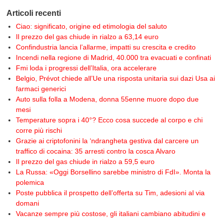
Articoli recenti
Ciao: significato, origine ed etimologia del saluto
Il prezzo del gas chiude in rialzo a 63,14 euro
Confindustria lancia l’allarme, impatti su crescita e credito
Incendi nella regione di Madrid, 40.000 tra evacuati e confinati
Fmi loda i progressi dell’Italia, ora accelerare
Belgio, Prévot chiede all’Ue una risposta unitaria sui dazi Usa ai
farmaci generici
Auto sulla folla a Modena, donna 55enne muore dopo due
mesi
Temperature sopra i 40°? Ecco cosa succede al corpo e chi
corre più rischi
Grazie ai criptofonini la ‘ndrangheta gestiva dal carcere un
traffico di cocaina: 35 arresti contro la cosca Alvaro
Il prezzo del gas chiude in rialzo a 59,5 euro
La Russa: «Oggi Borsellino sarebbe ministro di FdI». Monta la
polemica
Poste pubblica il prospetto dell’offerta su Tim, adesioni al via
domani
Vacanze sempre più costose, gli italiani cambiano abitudini e