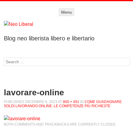
Menu
Menu
SKIP TO
CONTENT
Blog neo liberista libero e libertario
Search
lavorare-online
PUBLISHED
DICEMBRE 6, 2023
AT
800 × 491
IN
COME GUADAGNARE
SOLDI LAVORANDO ONLINE: LE COMPETENZE PIÙ RICHIESTE
BOTH COMMENTS AND TRACKBACKS ARE CURRENTLY CLOSED.