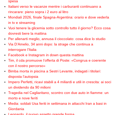
spesa
Italiani verso le vacanze mentre i carburanti continuano a
rincarare: pieno sopra i 2 euro al litro
Mondiali 2026, finale Spagna-Argentina: orario e dove vederla
in tv e streaming
Vuoi tenere la glicemia sotto controllo tutto il giorno? Ecco cosa
dovresti bere la mattina
Per allenarti meglio, annusa il cioccolato: cosa dice lo studio
Via D’Amelio, 34 anni dopo: la strage che continua a
interrogare l’Italia
Facebook e Instagram in down questa mattina
Tim, il cda promuove l’offerta di Poste: «Congrua e coerente
con il nostro percorso»
Bimba morta in piscina a Sestri Levante, indagati i titolari:
disposta l’autopsia
Impero Perfetti, ricavi stabili a 4 miliardi e utili in crescita: ai soci
un dividendo da 90 milioni
Tragedia nel Cagliaritano, scontro con due auto in fiamme: un
morto e nove feriti
Media: soldati Usa feriti in settimana in attacchi Iran a basi in
Giordania
Leonardo, il nuovo assetto prende forma