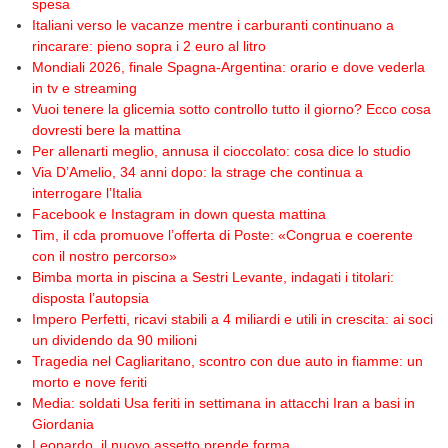
spesa
Italiani verso le vacanze mentre i carburanti continuano a
rincarare: pieno sopra i 2 euro al litro
Mondiali 2026, finale Spagna-Argentina: orario e dove vederla
in tv e streaming
Vuoi tenere la glicemia sotto controllo tutto il giorno? Ecco cosa
dovresti bere la mattina
Per allenarti meglio, annusa il cioccolato: cosa dice lo studio
Via D’Amelio, 34 anni dopo: la strage che continua a
interrogare l’Italia
Facebook e Instagram in down questa mattina
Tim, il cda promuove l’offerta di Poste: «Congrua e coerente
con il nostro percorso»
Bimba morta in piscina a Sestri Levante, indagati i titolari:
disposta l’autopsia
Impero Perfetti, ricavi stabili a 4 miliardi e utili in crescita: ai soci
un dividendo da 90 milioni
Tragedia nel Cagliaritano, scontro con due auto in fiamme: un
morto e nove feriti
Media: soldati Usa feriti in settimana in attacchi Iran a basi in
Giordania
Leonardo, il nuovo assetto prende forma