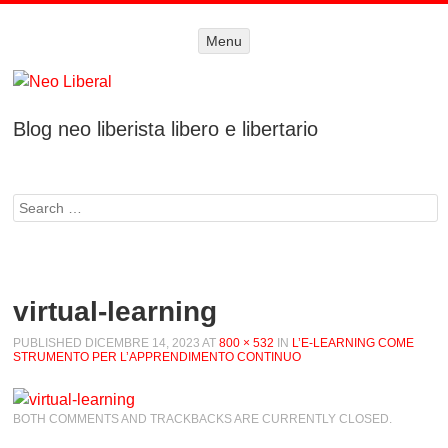
Menu
Menu
SKIP TO
CONTENT
Blog neo liberista libero e libertario
Search
virtual-learning
PUBLISHED
DICEMBRE 14, 2023
AT
800 × 532
IN
L’E-LEARNING COME
STRUMENTO PER L’APPRENDIMENTO CONTINUO
BOTH COMMENTS AND TRACKBACKS ARE CURRENTLY CLOSED.