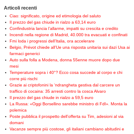
Articoli recenti
Ciao: significato, origine ed etimologia del saluto
Il prezzo del gas chiude in rialzo a 63,14 euro
Confindustria lancia l’allarme, impatti su crescita e credito
Incendi nella regione di Madrid, 40.000 tra evacuati e confinati
Fmi loda i progressi dell’Italia, ora accelerare
Belgio, Prévot chiede all’Ue una risposta unitaria sui dazi Usa ai
farmaci generici
Auto sulla folla a Modena, donna 55enne muore dopo due
mesi
Temperature sopra i 40°? Ecco cosa succede al corpo e chi
corre più rischi
Grazie ai criptofonini la ‘ndrangheta gestiva dal carcere un
traffico di cocaina: 35 arresti contro la cosca Alvaro
Il prezzo del gas chiude in rialzo a 59,5 euro
La Russa: «Oggi Borsellino sarebbe ministro di FdI». Monta la
polemica
Poste pubblica il prospetto dell’offerta su Tim, adesioni al via
domani
Vacanze sempre più costose, gli italiani cambiano abitudini e