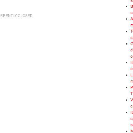
a
B
u
RRENTLY CLOSED.
A
m
T
s
G
d
c
I
e
L
m
P
T
V
c
I
c
s
M