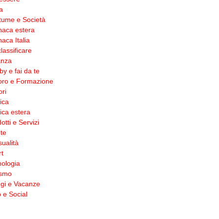
a
tume e Società
naca estera
aca Italia
lassificare
anza
y e fai da te
oro e Formazione
ri
tica
tica estera
otti e Servizi
te
ualità
t
ologia
ismo
gi e Vacanze
 e Social