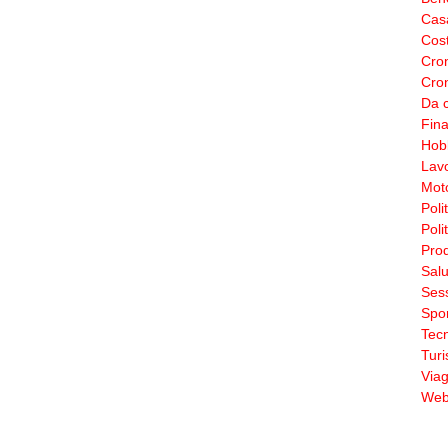
Cas
Cos
Cro
Cron
Da c
Fin
Hobb
Lav
Moto
Poli
Poli
Prod
Salu
Sess
Spor
Tecn
Tur
Viag
Web