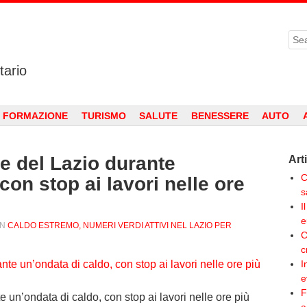
Sea
tario
 FORMAZIONE
TURISMO
SALUTE
BENESSERE
AUTO
re del Lazio durante
Art
C
con stop ai lavori nelle ore
s
I
e
IN
CALDO ESTREMO, NUMERI VERDI ATTIVI NEL LAZIO PER
C
c
I
e
F
e un’ondata di caldo, con stop ai lavori nelle ore più