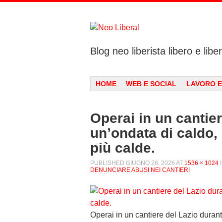
Blog neo liberista libero e liber
Menu
SKIP TO CONTENT
HOME
WEB E SOCIAL
LAVORO E
Operai in un cantie
un’ondata di caldo, 
più calde.
PUBLISHED
GIUGNO 28, 2026
AT
1536 × 1024
DENUNCIARE ABUSI NEI CANTIERI
Operai in un cantiere del Lazio durant