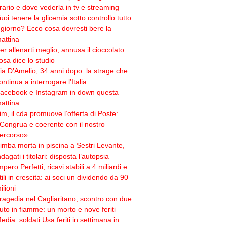
rario e dove vederla in tv e streaming
uoi tenere la glicemia sotto controllo tutto
l giorno? Ecco cosa dovresti bere la
attina
er allenarti meglio, annusa il cioccolato:
osa dice lo studio
ia D’Amelio, 34 anni dopo: la strage che
ontinua a interrogare l’Italia
acebook e Instagram in down questa
attina
im, il cda promuove l’offerta di Poste:
Congrua e coerente con il nostro
ercorso»
imba morta in piscina a Sestri Levante,
ndagati i titolari: disposta l’autopsia
mpero Perfetti, ricavi stabili a 4 miliardi e
tili in crescita: ai soci un dividendo da 90
ilioni
ragedia nel Cagliaritano, scontro con due
uto in fiamme: un morto e nove feriti
edia: soldati Usa feriti in settimana in