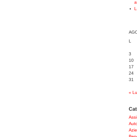
a
L
AGO
L
3
10
17
24
31
« L
Cat
Assi
Aut
Azi
Ben