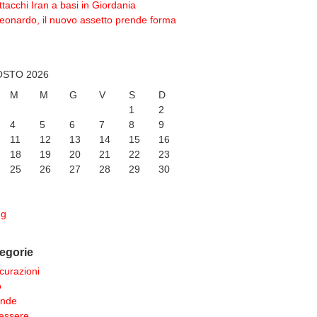
ttacchi Iran a basi in Giordania
eonardo, il nuovo assetto prende forma
STO 2026
M
M
G
V
S
D
1
2
4
5
6
7
8
9
11
12
13
14
15
16
18
19
20
21
22
23
25
26
27
28
29
30
ug
egorie
curazioni
o
ende
essere