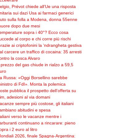
ccelerare
elgio, Prévot chiede all’Ue una risposta
nitaria sui dazi Usa ai farmaci generici
uto sulla folla a Modena, donna 55enne
uore dopo due mesi
emperature sopra i 40°? Ecco cosa
uccede al corpo e chi corre più rischi
razie ai criptofonini la ‘ndrangheta gestiva
al carcere un traffico di cocaina: 35 arresti
ontro la cosca Alvaro
l prezzo del gas chiude in rialzo a 59,5
uro
a Russa: «Oggi Borsellino sarebbe
inistro di FdI». Monta la polemica
oste pubblica il prospetto dell’offerta su
im, adesioni al via domani
acanze sempre più costose, gli italiani
ambiano abitudini e spesa
taliani verso le vacanze mentre i
arburanti continuano a rincarare: pieno
opra i 2 euro al litro
ondiali 2026, finale Spagna-Argentina: