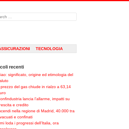
rch
ASSICURAZIONI
TECNOLOGIA
icoli recenti
iao: significato, origine ed etimologia del
aluto
l prezzo del gas chiude in rialzo a 63,14
uro
onfindustria lancia l’allarme, impatti su
rescita e credito
ncendi nella regione di Madrid, 40.000 tra
vacuati e confinati
mi loda i progressi dell’Italia, ora