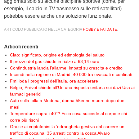
aggiornati solo su alcune discipline sportive (come, per
esempio, il calcio in TV trasmesso sulle reti satellitari)
potrebbe essere anche una soluzione funzionale.
ARTICOLO PUBBLICATO NELLA CATEGORIA
HOBBY E FAI DA TE
.
Articoli recenti
Ciao: significato, origine ed etimologia del saluto
Il prezzo del gas chiude in rialzo a 63,14 euro
Confindustria lancia l’allarme, impatti su crescita e credito
Incendi nella regione di Madrid, 40.000 tra evacuati e confinati
Fmi loda i progressi dell’Italia, ora accelerare
Belgio, Prévot chiede all’Ue una risposta unitaria sui dazi Usa ai
farmaci generici
Auto sulla folla a Modena, donna 55enne muore dopo due
mesi
Temperature sopra i 40°? Ecco cosa succede al corpo e chi
corre più rischi
Grazie ai criptofonini la ‘ndrangheta gestiva dal carcere un
traffico di cocaina: 35 arresti contro la cosca Alvaro