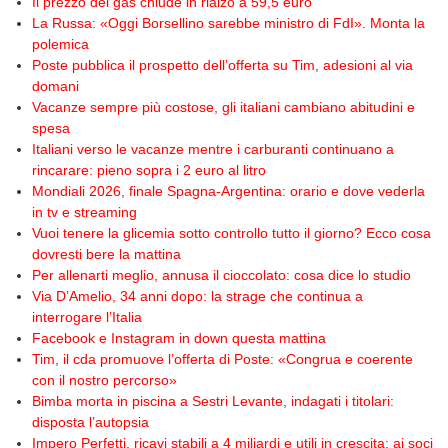
Il prezzo del gas chiude in rialzo a 59,5 euro
La Russa: «Oggi Borsellino sarebbe ministro di FdI». Monta la
polemica
Poste pubblica il prospetto dell’offerta su Tim, adesioni al via
domani
Vacanze sempre più costose, gli italiani cambiano abitudini e
spesa
Italiani verso le vacanze mentre i carburanti continuano a
rincarare: pieno sopra i 2 euro al litro
Mondiali 2026, finale Spagna-Argentina: orario e dove vederla
in tv e streaming
Vuoi tenere la glicemia sotto controllo tutto il giorno? Ecco cosa
dovresti bere la mattina
Per allenarti meglio, annusa il cioccolato: cosa dice lo studio
Via D’Amelio, 34 anni dopo: la strage che continua a
interrogare l’Italia
Facebook e Instagram in down questa mattina
Tim, il cda promuove l’offerta di Poste: «Congrua e coerente
con il nostro percorso»
Bimba morta in piscina a Sestri Levante, indagati i titolari:
disposta l’autopsia
Impero Perfetti, ricavi stabili a 4 miliardi e utili in crescita: ai soci